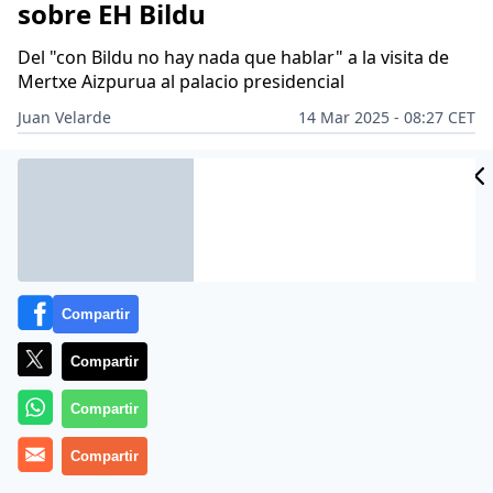
sobre EH Bildu
Del "con Bildu no hay nada que hablar" a la visita de
Mertxe Aizpurua al palacio presidencial
Juan Velarde
14 Mar 2025 - 08:27 CET
Archivado en:
EH BILDU
GOBIERNO DE ESPAÑA
INTERNET
MERTXE
Compartir
Compartir
Compartir
Compartir