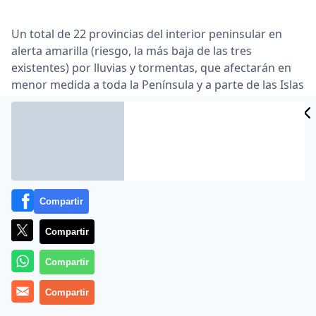
Un total de 22 provincias del interior peninsular en
alerta amarilla (riesgo, la más baja de las tres
existentes) por lluvias y tormentas, que afectarán en
menor medida a toda la Península y a parte de las Islas
Baleares y Canarias, según los datos de la Agencia
Estatal de Meteorología (Aemet). En concreto,
permanecen en alerta, por precipitaciones
acumuladas de hasta 20 milímetros a la hora, las
provincias de Jaén, Cáceres, Ciudad Real, Toledo,
Cuenca, Teruel, Zaragoza, Navarra, Madrid, La Rioja,
Soria, Burgos, Segovia, Palencia, Valladolid, Avila,
Compartir
Salamanca, Zamora, León, Lugo y Ourense …
Compartir
Lea el artículo completo en
www.elpais.es
Compartir
Compartir