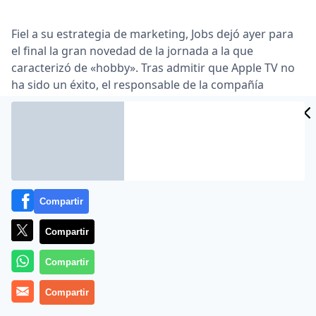
Fiel a su estrategia de marketing, Jobs dejó ayer para
el final la gran novedad de la jornada a la que
caracterizó de «hobby». Tras admitir que Apple TV no
ha sido un éxito, el responsable de la compañía
presentó la nueva versión de su estrategia audiovisual
cuya primera novedad es que es un servicio que solo
permite el alquiler de películas y programas y no la
compra como antaño … Para Jobs, las ventajas son
claras. Es más barato (99 centavos en caso de
programas d televisión y 4,99 en caso de películas
nuevas en alta definición) y no hay que gestionar
Compartir
dispositivos de almacenamiento …
Compartir
Lea el artículo completo en
www.cincodias.com
Compartir
Compartir