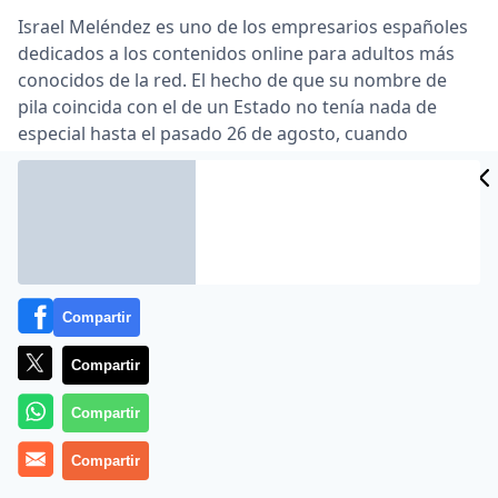
Israel Meléndez es uno de los empresarios españoles
dedicados a los contenidos online para adultos más
conocidos de la red. El hecho de que su nombre de
pila coincida con el de un Estado no tenía nada de
especial hasta el pasado 26 de agosto, cuando
Meléndez traspasó su nombre de usuario en Twitter
(@israel) al país homónimo por una cantidad en
dólares que, según explica a Público, alcanza los
«cinco ceros» …
Lea el artículo completo en
www.publico.es
Compartir
Compartir
Compartir
Compartir