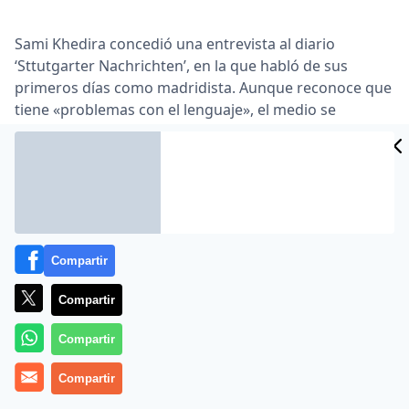
Sami Khedira concedió una entrevista al diario
‘Sttutgarter Nachrichten’, en la que habló de sus
primeros días como madridista. Aunque reconoce que
tiene «problemas con el lenguaje», el medio se
encuentra muy a gusto en el club blanco: «Mourinho
tiene razón en que ni Ozil ni yo dominamos el idioma
… «Estoy feliz de haber venido al Real Madrid, un club
de importancia mundial, de otra dimensión. Aquí, todo
el mundo espera lo mejor de mí y yo pretendo tener
un papel importante …
Compartir
Lea el artículo completo en
www.as.com
Compartir
Compartir
Compartir