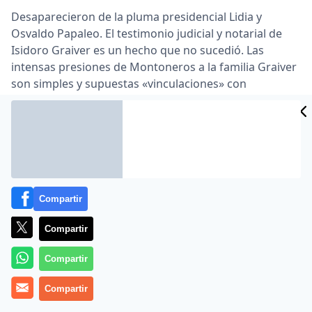
Desaparecieron de la pluma presidencial Lidia y
Osvaldo Papaleo. El testimonio judicial y notarial de
Isidoro Graiver es un hecho que no sucedió. Las
intensas presiones de Montoneros a la familia Graiver
son simples y supuestas «vinculaciones» con
«agrupaciones subversivas» que no se nombran.
Nunca un presidente democrático firmó un decreto
tan vacío de contenido y, a la vez, tan cargado de
prejuicios y ofuscaciones como el que Cristina
Kirchner les disparó ayer a los dos diarios más
importantes de la Argentina, LA NACION y Clarín …
Compartir
Lea el artículo completo en
www.lanacion.com.ar
Compartir
Compartir
Compartir