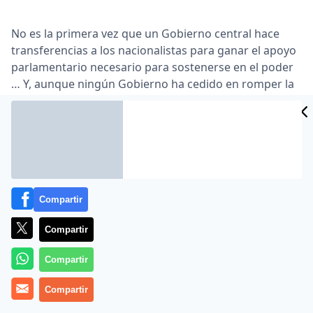
No es la primera vez que un Gobierno central hace
transferencias a los nacionalistas para ganar el apoyo
parlamentario necesario para sostenerse en el poder
… Y, aunque ningún Gobierno ha cedido en romper la
caja única de la Seguridad Social, la soledad que sufre
el presidente del Gobierno, José Luis Rodríguez
Zapatero, podría ser un aliciente de peso para llevarlo
a cabo …
Lea el artículo completo en
www.eleconomista.es
Compartir
Compartir
Compartir
Compartir