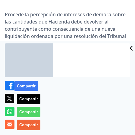
Procede la percepción de intereses de demora sobre
las cantidades que Hacienda debe devolver al
contribuyente como consecuencia de una nueva
liquidación ordenada por una resolución del Tribunal
Económico-Administrativo Central (TEAC), según se
afirma en una sentencia de la Audiencia Nacional, de
24 de junio de 2010 … El ponente, el magistrado
Navarro Sanchís, estima que el cobro de intereses es
una expresión del principio de responsabilidad de la
Administración (artículos 9 …
Compartir
Lea el artículo completo en
www.eleconomista.es
Compartir
Compartir
Compartir