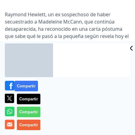
Raymond Hewlett, un ex sospechoso de haber
secuestrado a Madeleine McCann, que continúa
desaparecida, ha reconocido en una carta póstuma
que sabe qué le pasó a la pequeña según revela hoy el
diario inglés ‘The Sun’ … En una carta enviada a su hijo,
tras fallecer de cáncer de garganta, Hewlett, acusado
en varias ocasiones de pederastia, reconoció que él no
tuvo nada que ver con la desparición de ‘Maddie’, en
mayo de 2007, en Portugal, a pesar de encontrarse en
el país luso en aquella época …
Compartir
Lea el artículo completo en
www.elmundo.es
Compartir
Compartir
Compartir