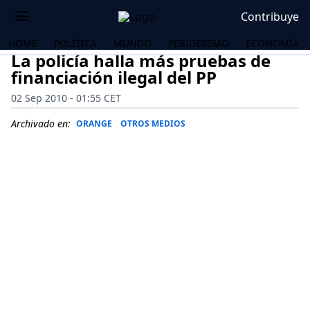
Contribuye
HOME
POLÍTICA
MUNDO
PERIODISMO
ECONOMÍA
La policía halla más pruebas de
financiación ilegal del PP
02 Sep 2010 - 01:55 CET
Archivado en:
ORANGE
OTROS MEDIOS
OS