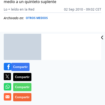
medio a un quinteto suplente
Lo + leído en la Red
02 Sep 2010 - 09:02 CET
Archivado en:
OTROS MEDIOS
Compartir
Compartir
Compartir
Hace un año, la
Federación (FEB)
convocaba a una
rueda de prensa con el presidente, el seleccionador
Compartir
(Scariolo) y
el capitán (Navarro)
.