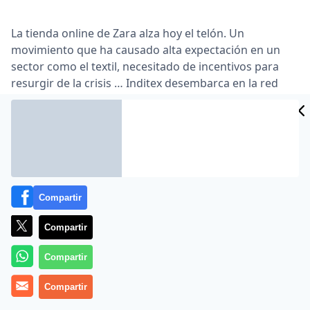
La tienda online de Zara alza hoy el telón. Un
movimiento que ha causado alta expectación en un
sector como el textil, necesitado de incentivos para
resurgir de la crisis … Inditex desembarca en la red
siguiendo la estela de competidores como la española
Mango o la sueca H&M, aunque esta última sólo opera
online en algunos mercados como Alemania, Finlandia
o Suecia y en las próximas semanas también en Reino
Unido …
Lea el artículo completo en
www.cincodias.com
Compartir
Compartir
Compartir
Compartir