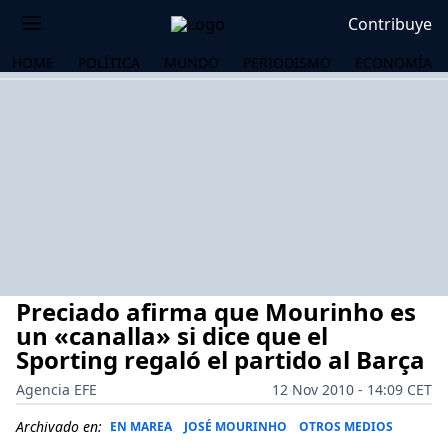
Contribuye
HOME
POLÍTICA
MUNDO
PERIODISMO
ECONOMÍA
Preciado afirma que Mourinho es
un «canalla» si dice que el
Sporting regaló el partido al Barça
Agencia EFE
12 Nov 2010 - 14:09 CET
OS
Archivado en:
EN MAREA
JOSÉ MOURINHO
OTROS MEDIOS