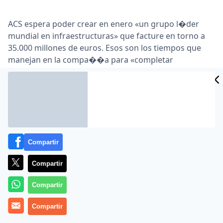
ACS espera poder crear en enero «un grupo l�der
mundial en infraestructuras» que facture en torno a
35.000 millones de euros. Esos son los tiempos que
manejan en la compa��a para «completar
satisfactoriamente» la opa a Hochtief … P�rez quiso
destacar que la «eventual ampliaci�n de capital de
contingencia» aprobada en la junta solo se llevar�a a
cabo si la oferta no discurre «de la forma esperada» …
Lea el artículo completo en
www.cincodias.com
Compartir
Compartir
Compartir
Compartir