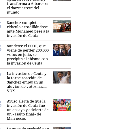
transforma a Albares en
el ‘hazmerreír’ del
mundo
Sánchez completa el
ridículo arrodillándose
ante Mohamed pese a la
invasión de Ceuta
Sondeos: el PSOE, que
viene de perder 200.000
votos en julio, se
precipita al abismo con
la invasión de Ceuta
La invasión de Ceuta y
la torpe reacción de
Sánchez empujan un
aluvión de votos hacia
VOX
Ayuso alerta de que la
invasión de Ceuta fue
un ensayo y advierte de
un «asalto final» de
Marruecos
La zona de exclusión en