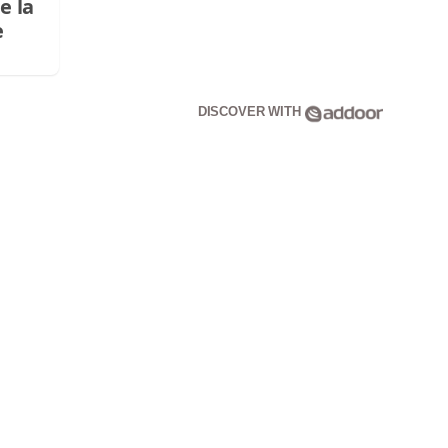
e la
e
DISCOVER WITH