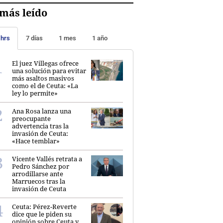
más leído
 hrs
7 días
1 mes
1 año
El juez Villegas ofrece
una solución para evitar
más asaltos masivos
como el de Ceuta: «La
ley lo permite»
Ana Rosa lanza una
preocupante
advertencia tras la
invasión de Ceuta:
«Hace temblar»
Vicente Vallés retrata a
Pedro Sánchez por
arrodillarse ante
Marruecos tras la
invasión de Ceuta
Ceuta: Pérez-Reverte
dice que le piden su
opinión sobre Ceuta y