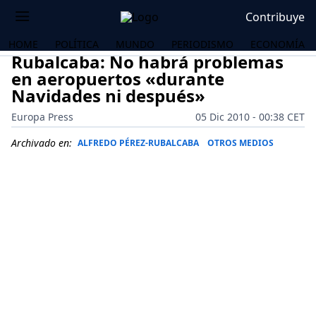
Contribuye
HOME
POLÍTICA
MUNDO
PERIODISMO
ECONOMÍA
Rubalcaba: No habrá problemas
en aeropuertos «durante
Navidades ni después»
Europa Press
05 Dic 2010 - 00:38 CET
Archivado en:
ALFREDO PÉREZ-RUBALCABA
OTROS MEDIOS
OS