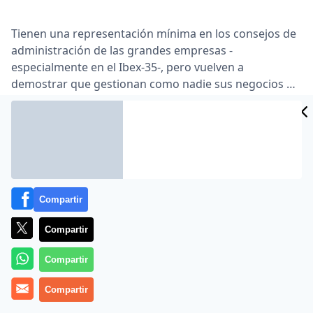
Tienen una representación mínima en los consejos de
administración de las grandes empresas -
especialmente en el Ibex-35-, pero vuelven a
demostrar que gestionan como nadie sus negocios …
Las mujeres marcan la pauta. Dos representantes del
sexo femenino -Alicia Koplowitz y Rosalía Mera- han
dado toda una lección a sus colegas masculinos y se
han convertido en las dos grandes fortunas que mejor
mueven su patrimonio …
Lea el artículo completo en
www.eleconomista.es
Compartir
Compartir
Compartir
Compartir