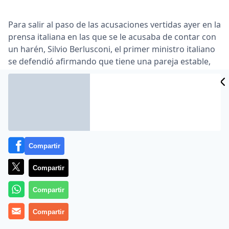
Para salir al paso de las acusaciones vertidas ayer en la
prensa italiana en las que se le acusaba de contar con
un harén, Silvio Berlusconi, el primer ministro italiano
se defendió afirmando que tiene una pareja estable,
algo que según él, es incompatible con lo publicado.
Lea el artículo completo en
www.publico.es
Compartir
Compartir
Compartir
MÁS EN OTROS MEDIOS
Compartir