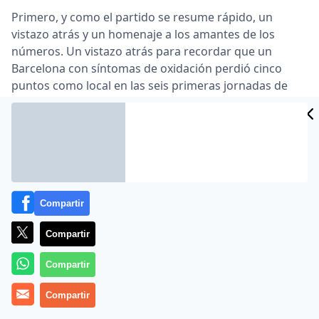
Primero, y como el partido se resume rápido, un
vistazo atrás y un homenaje a los amantes de los
números. Un vistazo atrás para recordar que un
Barcelona con síntomas de oxidación perdió cinco
puntos como local en las seis primeras jornadas de
Liga … Ahí va una ensalada de números que quizá sólo
deje boquiabiertos a aquellos que no estén
acostumbrados a ver jugar a este equipo histórico,
maravilloso: el Barcelona, campeón de invierno, suma
52 puntos, récord en una primera vuelta …
Lea el artículo completo en
www.as.com
Compartir
Compartir
Compartir
Compartir