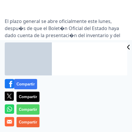
El plazo general se abre oficialmente este lunes,
despu�s de que el Bolet�n Oficial del Estado haya
dado cuenta de la presentaci�n del inventario y del
listado de acreedores, que arroja un d�ficit
patrimonial de 593 millones … En concreto, la
inmobiliaria propiedad de la familia Nozaleda cuenta
con activos valorados en 943 millones de euros, que
les permiten cubrir el 61% de sus deudas, que
ascienden a 1 …
Compartir
Lea el artículo completo en
www.cincodias.com
Compartir
Compartir
Compartir