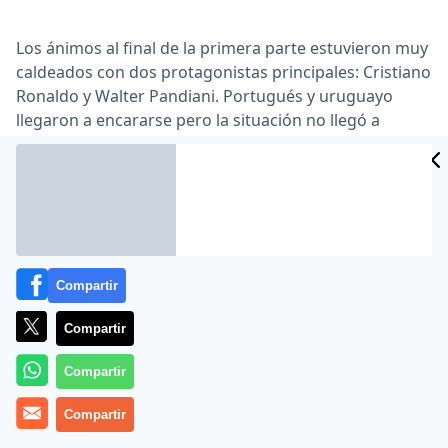
Los ánimos al final de la primera parte estuvieron muy
caldeados con dos protagonistas principales: Cristiano
Ronaldo y Walter Pandiani. Portugués y uruguayo
llegaron a encararse pero la situación no llegó a
mayores gracias a la intervención de Camuñas, Ozil y
el propio colegiado Muñiz Fernández que se
encargaron de separar a ambos jugadores … ¿Te ha
parecido interesante la noticia? Sí No
Lea el artículo completo en
www.marca.com
Compartir
Compartir
Compartir
Compartir