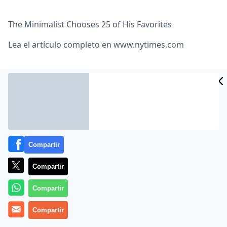
The Minimalist Chooses 25 of His Favorites
Lea el artículo completo en
www.nytimes.com
Compartir
MÁS EN OTROS MEDIOS
Compartir
Compartir
Compartir