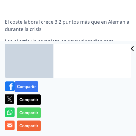
El coste laboral crece 3,2 puntos más que en Alemania
durante la crisis
Lea el artículo completo en
www.cincodias.com
Compartir
Compartir
MÁS EN OTROS MEDIOS
Compartir
Compartir