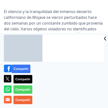
El silencio y la tranquilidad del inmenso desierto
californiano de Mojave se vieron perturbados hace
dos semanas por un constante zumbido que provenía
del cielo. Varios objetos voladores no identificados
han sobrevolado sin cesar la misteriosa Área 51, una
especie de meca para los amantes de las teorías de la
conspiración y del fenómeno ovni …
Lea el artículo completo en
www.publico.es
Compartir
Compartir
Compartir
Compartir