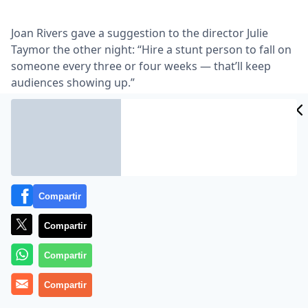
Joan Rivers gave a suggestion to the director Julie
Taymor the other night: “Hire a stunt person to fall on
someone every three or four weeks — that’ll keep
audiences showing up.”
Lea el artículo completo en
www.nytimes.com
Compartir
Compartir
Compartir
MÁS EN OTROS MEDIOS
Compartir