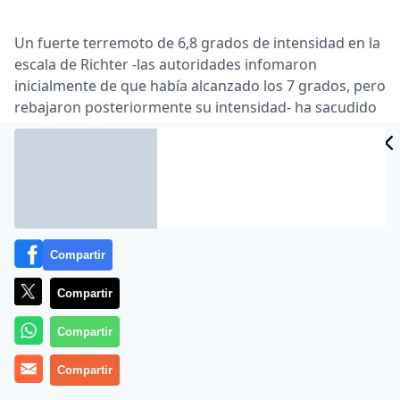
Un fuerte terremoto de 6,8 grados de intensidad en la
escala de Richter -las autoridades infomaron
inicialmente de que había alcanzado los 7 grados, pero
rebajaron posteriormente su intensidad- ha sacudido
este viernes la zona centro y sur de Chile, sin que por
el momento se tenga conocimiento de víctimas ni
daños materiales … El terremoto ha provocado el
pánico entre la población en las localidades de
Concepción y el Maule, afectadas por el citado temblor
del 27 de febrero de 2010 …
Compartir
Lea el artículo completo en
www.abc.es
Compartir
Compartir
Compartir