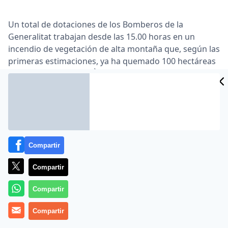
Un total de dotaciones de los Bomberos de la
Generalitat trabajan desde las 15.00 horas en un
incendio de vegetación de alta montaña que, según las
primeras estimaciones, ya ha quemado 100 hectáreas
en el municipio de Alt Àneu (Lleida).
En un comunicado, los bomberos han precisado que el
fuego está afectando una zona de difícil acceso, lo que
dificulta su trabajo y les obliga a trabajar únicamente
con herramientas manuales.
Compartir
Dos aviones y un helicóptero han colaborado con la
extinción del fuego hasta que la falta de luz les ha
Compartir
obligado a retirarse.
Compartir
Compartir