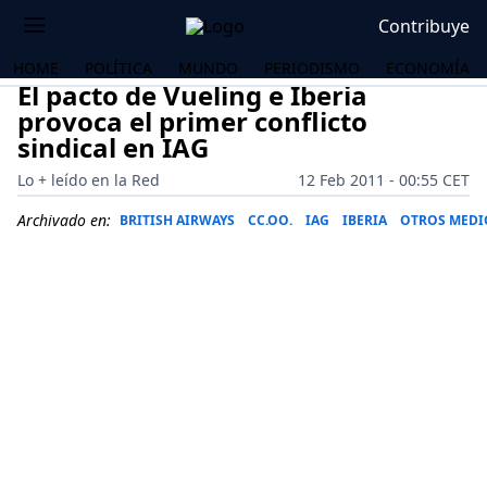
Contribuye
HOME
POLÍTICA
MUNDO
PERIODISMO
ECONOMÍA
El pacto de Vueling e Iberia
provoca el primer conflicto
sindical en IAG
Lo + leído en la Red
12 Feb 2011 - 00:55 CET
Archivado en:
BRITISH AIRWAYS
CC.OO.
IAG
IBERIA
OTROS MEDI
OS