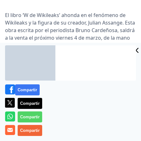
El libro ‘W de Wikileaks’ ahonda en el fenómeno de
Wikileaks y la figura de su creador, Julian Assange. Esta
obra escrita por el periodista Bruno Cardeñosa, saldrá
a la venta el próximo viernes 4 de marzo, de la mano
de ‘Libros Cúpula’ de la editorial Planeta.
La publicación ‘W de Wikileaks. La venganza contra las
mentiras del poder’, presenta un estudio de
investigación completo sobre Julian Assange y el
fenómeno que Wikileaks ha supuesto.
Compartir
En él, se contarán las informaciones y filtraciones sin
presiones y ofreciendo al lector todas las claves
Compartir
necesarias para entender este nuevo mundo y lo que
en él ocurre, según ha destacado la editorial en una
Compartir
nota de prensa.
Compartir
El libro, de 336 páginas y un precio de venta al público