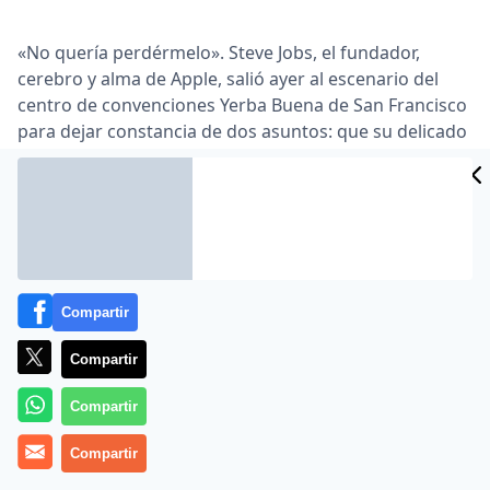
«No quería perdérmelo». Steve Jobs, el fundador,
cerebro y alma de Apple, salió ayer al escenario del
centro de convenciones Yerba Buena de San Francisco
para dejar constancia de dos asuntos: que su delicado
estado de salud aún le permite realizar presentaciones
y que ser el fabricante que más tabletas ha vendido
exige una renovación continua …
Lea el artículo completo en
www.publico.es
Compartir
Compartir
Compartir
Compartir