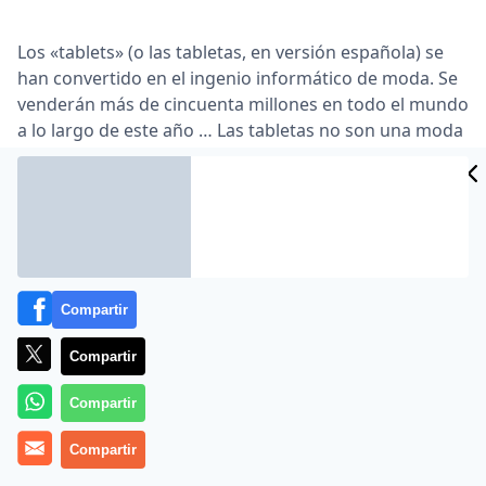
Los «tablets» (o las tabletas, en versión española) se
han convertido en el ingenio informático de moda. Se
venderán más de cincuenta millones en todo el mundo
a lo largo de este año … Las tabletas no son una moda
pasajera. Han venido para quedarse, incluso a costa
de otros dispositivos, como los ordenadores
portátiles. Los lectores de ABC tienen ahora la
oportunidad de engancharse a esta moda tentadora y
«cool» con un modelo de buenas prestaciones y precio
reducido, el Airis OnePAD de siete pulgadas …
Compartir
Lea el artículo completo en
www.abc.es
Compartir
Compartir
Compartir