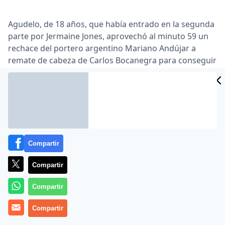
Agudelo, de 18 años, que había entrado en la segunda
parte por Jermaine Jones, aprovechó al minuto 59 un
rechace del portero argentino Mariano Andújar a
remate de cabeza de Carlos Bocanegra para conseguir
lo que iba a ser el definitivo empate a 1-1 … Argentina
había conseguido marcar el 0-1 al minuto 42 por
mediación del centrocampista Esteban Cambiasso
para completar un dominio completo que había tenido
la albiceleste en la primera parte …
Lea el artículo completo en
www.as.com
Compartir
Compartir
Compartir
Compartir