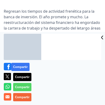
Regresan los tiempos de actividad frenética para la
banca de inversión. El año promete y mucho. La
reestructuración del sistema financiero ha engordado
la cartera de trabajo y ha despertado del letargo áreas
del negocio que llevaban tiempo dormidas … La banca
de inversión en España vivió sus años dorados en 2006
y 2007 al calor del boom económico. Los beneficios
que amasó el sector alcanzaron 2.331 millones de
dólares (1 …
Lea el artículo completo en
www.cincodias.com
Compartir
Compartir
Compartir
Compartir