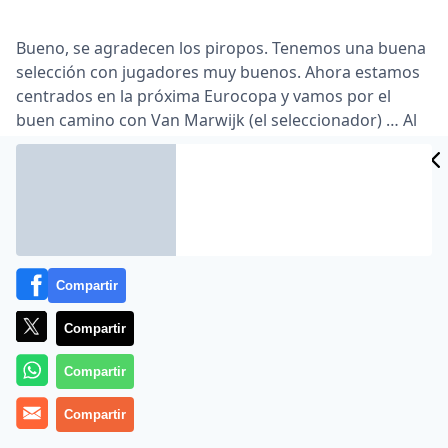
Bueno, se agradecen los piropos. Tenemos una buena
selección con jugadores muy buenos. Ahora estamos
centrados en la próxima Eurocopa y vamos por el
buen camino con Van Marwijk (el seleccionador) … Al
final, no sé si por los años, retraso un poco mi
posición. Pero por supuesto que me gusta atacar.
Cuando jugaba en el Ajax lo hacía volcado a la
izquierda, pero con un solo mediocentro defensivo …
Lea el artículo completo en
www.as.com
Compartir
Compartir
Compartir
Compartir