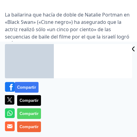
La bailarina que hacía de doble de Natalie Portman en
«Black Swan» («Cisne negro») ha asegurado que la
actriz realizó sólo «un cinco por ciento» de las
secuencias de baile del filme por el que la israelí logró
el Óscar, según publica Entertainment Weekly … Sarah
Lane, de 27 años e integrante del American Ballet
Theatre, afirma en una entrevista que fue víctima de
una campaña para encubrir el verdadero trabajo que
hizo Portman en la película, con el objetivo de
incrementar los méritos de la intérprete para su
postulación por la estatuilla …
Compartir
Lea el artículo completo en
www.abc.es
Compartir
Compartir
Compartir