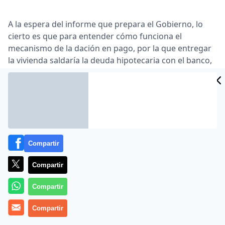
A la espera del informe que prepara el Gobierno, lo
cierto es que para entender cómo funciona el
mecanismo de la dación en pago, por la que entregar
la vivienda saldaría la deuda hipotecaria con el banco,
hay que mirar a EEUU … Según explica la Plataforma
de Afectados por la Hipoteca (PAH), en ningún país
europeo se da esta posibilidad tal y como se está
planteando en España, aunque sí se facilita el entorno
de negociación al hipotecado para cancelar el
préstamo hipotecario y evitar el embargo …
Compartir
Lea el artículo completo en
www.eleconomista.es
Compartir
Compartir
Compartir