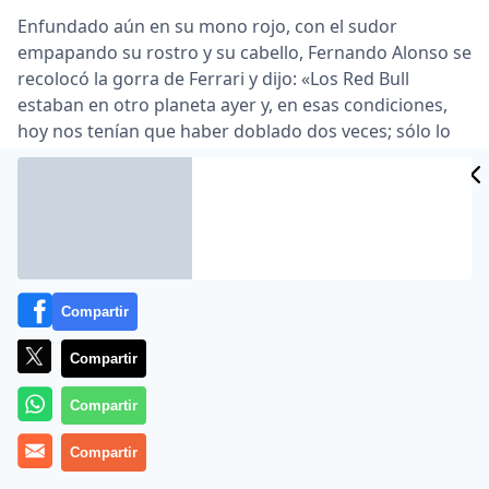
Enfundado aún en su mono rojo, con el sudor
empapando su rostro y su cabello, Fernando Alonso se
recolocó la gorra de Ferrari y dijo: «Los Red Bull
estaban en otro planeta ayer y, en esas condiciones,
hoy nos tenían que haber doblado dos veces; sólo lo
han hecho una y hasta pudimos con Webber. No está
mal …
Lea el artículo completo en
www.publico.es
Compartir
Compartir
Compartir
Compartir
MÁS EN OTROS MEDIOS