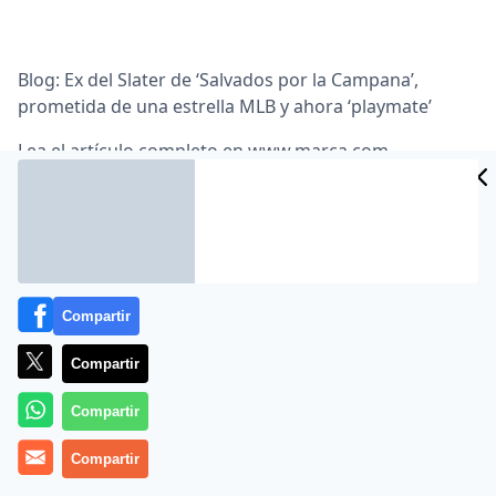
Blog: Ex del Slater de ‘Salvados por la Campana’,
prometida de una estrella MLB y ahora ‘playmate’
Lea el artículo completo en
www.marca.com
Compartir
Compartir
MÁS EN OTROS MEDIOS
Compartir
Compartir