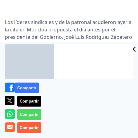
Los líderes sindicales y de la patronal acudieron ayer a
la cita en Moncloa propuesta el día antes por el
presidente del Gobierno, José Luis Rodríguez Zapatero
… No obstante, Toxo y su homólogo de UGT, Cándido
Méndez, anunciaron que las negociaciones han
experimentado «importantes avances» en los últimos
días. La cuestión más novedosa tiene que ver con la
limitación de la ultraactividad, uno de los principales
escollos a los que se ha enfrentado el proceso …
Compartir
Lea el artículo completo en
www.cincodias.com
Compartir
Compartir
Compartir