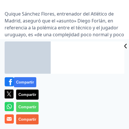
Quique Sánchez Flores, entrenador del Atlético de
Madrid, aseguró que el «asunto» Diego Forlán, en
referencia a la polémica entre el técnico y el jugador
uruguayo, es «de una complejidad poco normal y poco
natural» … «La rutina de trabajo comienza, como
siempre después de un partido, con una conversación
acerca del partido, que dura aproximadamente diez
minutos y en la que sólo estamos cuerpo técnico y
jugadores, como siempre …
Lea el artículo completo en
www.elmundo.es
Compartir
Compartir
Compartir
Compartir