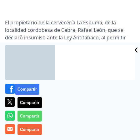
El propietario de la cervecería La Espuma, de la
localidad cordobesa de Cabra, Rafael León, que se
declaró insumiso ante la Ley Antitabaco, al permitir
fumar en su establecimiento, ha decidido cerrar
definitivamente las puertas de su negocio debido a la
«falta de clientes» que, según su testimonio, ha
generado en su comercio «el gobierno socialista y la
ley antitabaco, que ha afectado a todo el sector
hostelero» …
Compartir
Lea el artículo completo en
www.publico.es
Compartir
Compartir
Compartir