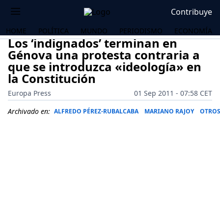
Contribuye
HOME
POLÍTICA
MUNDO
PERIODISMO
ECONOMÍA
Los ‘indignados’ terminan en
Génova una protesta contraria a
que se introduzca «ideología» en
la Constitución
Europa Press
01 Sep 2011 - 07:58 CET
Archivado en:
ALFREDO PÉREZ-RUBALCABA
MARIANO RAJOY
OTROS
OS