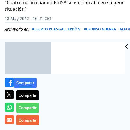
"Cuatro nació cuando PRISA se encontraba en su peor
situación"
18 May 2012 - 16:21 CET
Archivado en:
ALBERTO RUIZ-GALLARDÓN
ALFONSO GUERRA
ALFO
Compartir
Compartir
Compartir
Daniel Gavela es una de las figuras más importantes
Compartir
del Grupo PRISA durante las últimas decádas, tanto en