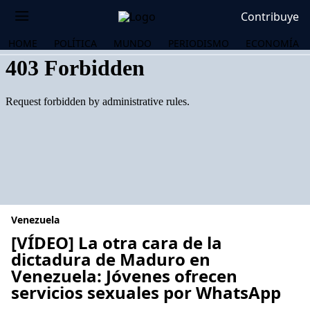
Contribuye
HOME
POLÍTICA
MUNDO
PERIODISMO
ECONOMÍA
Venezuela
[VÍDEO] La otra cara de la
dictadura de Maduro en
Venezuela: Jóvenes ofrecen
OS
servicios sexuales por WhatsApp