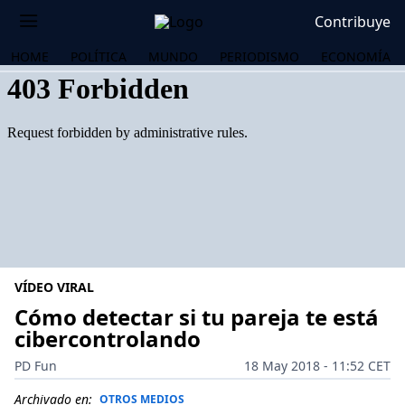
Contribuye
HOME
POLÍTICA
MUNDO
PERIODISMO
ECONOMÍA
VÍDEO VIRAL
Cómo detectar si tu pareja te está
cibercontrolando
OS
PD Fun
18 May 2018 - 11:52 CET
Archivado en:
OTROS MEDIOS