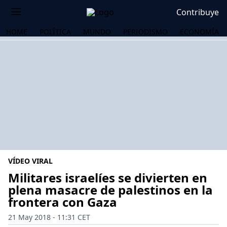
Contribuye
HOME
POLÍTICA
MUNDO
PERIODISMO
ECONOMÍA
VÍDEO VIRAL
Militares israelíes se divierten en
plena masacre de palestinos en la
frontera con Gaza
OS
21 May 2018 - 11:31 CET