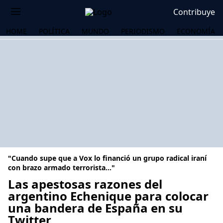
Contribuye
HOME
POLÍTICA
MUNDO
PERIODISMO
ECONOMÍA
"Cuando supe que a Vox lo financió un grupo radical iraní
con brazo armado terrorista..."
Las apestosas razones del
argentino Echenique para colocar
OS
una bandera de España en su
Twitter