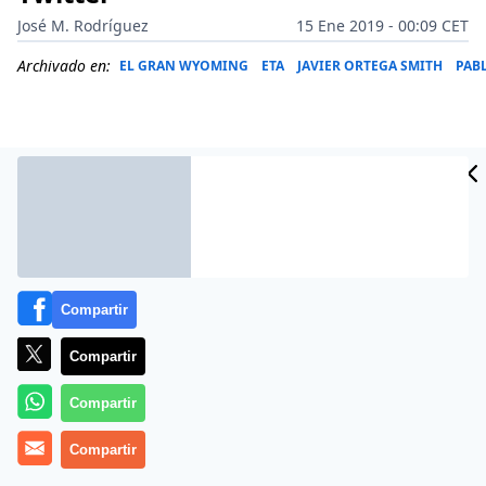
José M. Rodríguez
15 Ene 2019 - 00:09 CET
Archivado en:
EL GRAN WYOMING
ETA
JAVIER ORTEGA SMITH
PAB
Compartir
Compartir
Compartir
Más información
Compartir