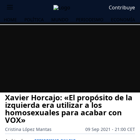
Contribuye
HOME
POLÍTICA
MUNDO
PERIODISMO
ECONOMÍA
Xavier Horcajo: «El propósito de la
izquierda era utilizar a los
homosexuales para acabar con
VOX»
OS
Cristina López Mantas
09 Sep 2021 - 21:00 CET