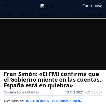
Contribuye
HOME
POLÍTICA
MUNDO
PERIODISMO
ECONOMÍA
Fran Simón: «El FMI confirma que
el Gobierno miente en las cuentas,
España está en quiebra»
Cristina López Mantas
13 Oct 2021 - 21:00 CET
OS
Archivado en:
INSTITUCIONES
PERIODISMO ONLINE