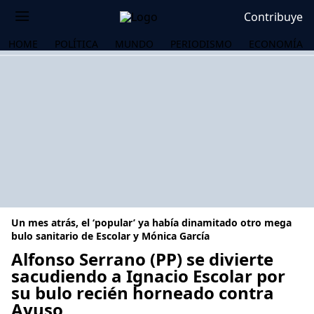
Contribuye
HOME
POLÍTICA
MUNDO
PERIODISMO
ECONOMÍA
Un mes atrás, el ‘popular’ ya había dinamitado otro mega
bulo sanitario de Escolar y Mónica García
Alfonso Serrano (PP) se divierte
sacudiendo a Ignacio Escolar por
OS
su bulo recién horneado contra
Ayuso